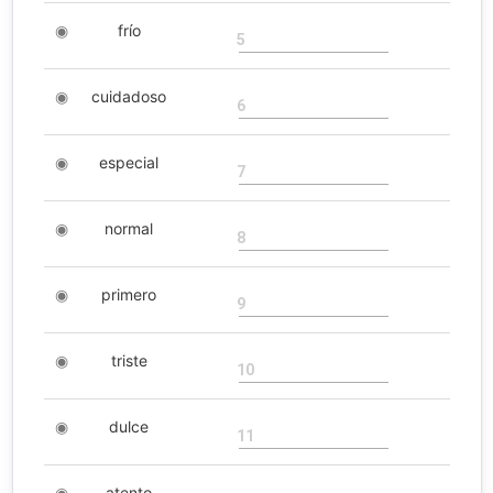
◉
frío
5
◉
cuidadoso
6
◉
especial
7
◉
normal
8
◉
primero
9
◉
triste
10
◉
dulce
11
◉
atento