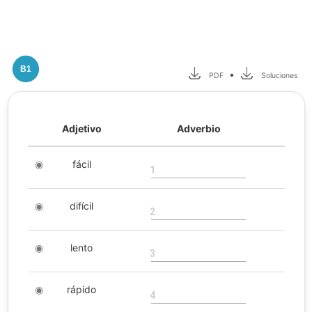
B1
•
PDF
Soluciones
Adjetivo
Adverbio
◉
fácil
1
◉
difícil
2
◉
lento
3
◉
rápido
4