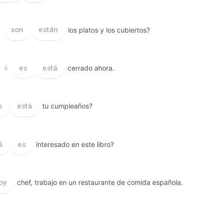
son
están
los platos y los cubiertos?
o
es
está
cerrado ahora.
6
s
está
tu cumpleaños?
á
es
interesado en este libro?
oy
chef, trabajo en un restaurante de comida española.