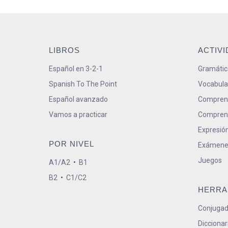
LIBROS
ACTIV
Español en 3-2-1
Gramátic
Spanish To The Point
Vocabula
Español avanzado
Comprens
Vamos a practicar
Comprens
Expresión
POR NIVEL
Exámene
Juegos
A1/A2
•
B1
B2
•
C1/C2
HERRA
Conjugad
Diccionar