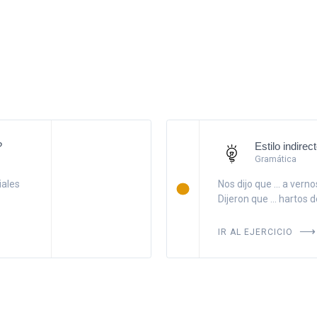
?
Estilo indire
Gramática
iales
Nos dijo que ... a vern
Dijeron que ... hartos 
IR AL EJERCICIO