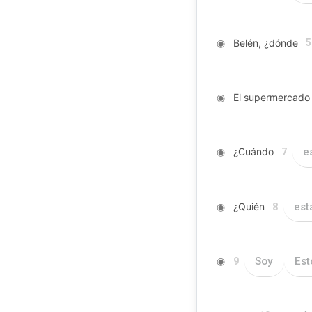
◉
Belén, ¿dónde
5
◉
El supermercad
◉
¿Cuándo
e
7
◉
¿Quién
est
8
◉
Soy
Est
9