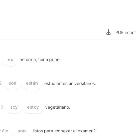
PDF
impri
es
enferma, tiene gripe.
son
están
estudiantes universitarios.
2
soy
estoy
vegetariano.
3
táis
sois
listos para empezar el examen?