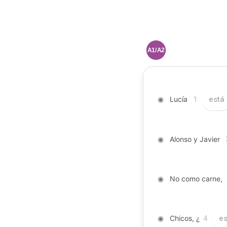
A1/A2
◉
Lucía
está
1
◉
Alonso y Javier
◉
No como carne,
◉
Chicos, ¿
es
4