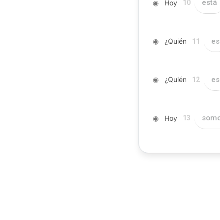
◉
Hoy
está
10
◉
¿Quién
es
11
◉
¿Quién
es
12
◉
Hoy
som
13