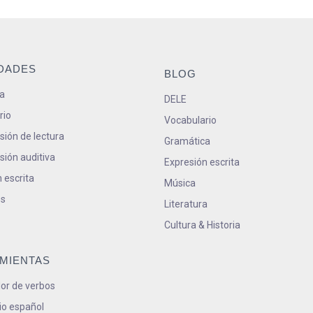
IDADES
BLOG
a
DELE
rio
Vocabulario
ión de lectura
Gramática
ión auditiva
Expresión escrita
 escrita
Música
s
Literatura
Cultura & Historia
MIENTAS
or de verbos
io español