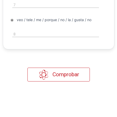
7
◉
veo / tele / me / porque / no / la / gusta / no
◉
8
Comprobar