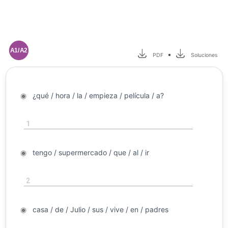
A1/A2
•
PDF
Soluciones
◉
¿qué / hora / la / empieza / película / a?
◉
1
◉
tengo / supermercado / que / al / ir
◉
2
◉
casa / de / Julio / sus / vive / en / padres
◉