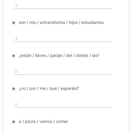
3
◉
son / mis / universitarios / hijos / estudiantes
◉
4
◉
¿están / llaves / garaje / del / dónde / las?
◉
5
◉
¿no / por / me / qué / esperáis?
◉
6
◉
a / pizza / vamos / comer
◉