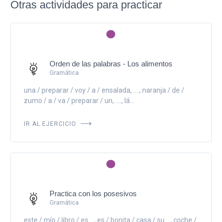
Otras actividades para practicar
Orden de las palabras - Los alimentos
Gramática
una / preparar / voy / a / ensalada, ...., naranja / de /
zumo / a / va / preparar / un, ...., lá...
IR AL EJERCICIO
Practica con los posesivos
Gramática
este / mío / libro / es ..., es / bonita / casa / su ..., coche /