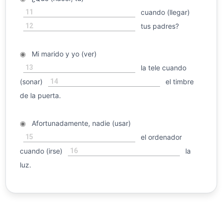
11
cuando (llegar)
12
tus padres?
◉
Mi marido y yo (ver)
13
la tele cuando
14
(sonar)
el timbre
de la puerta.
◉
Afortunadamente, nadie (usar)
15
el ordenador
16
cuando (irse)
la
luz.