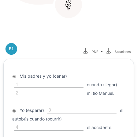
B1
•
PDF
Soluciones
◉
Mis padres y yo (cenar)
1
cuando (llegar)
2
mi tío Manuel.
3
◉
Yo (esperar)
el
autobús cuando (ocurrir)
4
el accidente.