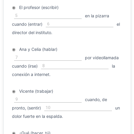
◉
El profesor (escribir)
5
en la pizarra
6
cuando (entrar)
el
director del instituto.
◉
Ana y Celia (hablar)
7
por videollamada
8
cuando (irse)
la
conexión a internet.
◉
Vicente (trabajar)
9
cuando, de
10
pronto, (sentir)
un
dolor fuerte en la espalda.
◉
¿Qué (hacer, tú)