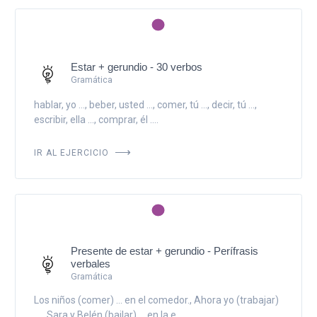
Estar + gerundio - 30 verbos
Gramática
hablar, yo ..., beber, usted ..., comer, tú ..., decir, tú ...,
escribir, ella ..., comprar, él ....
IR AL EJERCICIO
Presente de estar + gerundio - Perífrasis
verbales
Gramática
Los niños (comer) ... en el comedor., Ahora yo (trabajar)
...., Sara y Belén (bailar) ... en la e...