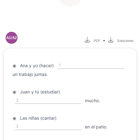
A1/A2
•
PDF
Soluciones
1
◉
Ana y yo (hacer)
un trabajo juntas.
◉
Juan y tú (estudiar)
2
mucho.
◉
Las niñas (cantar)
3
en el patio.