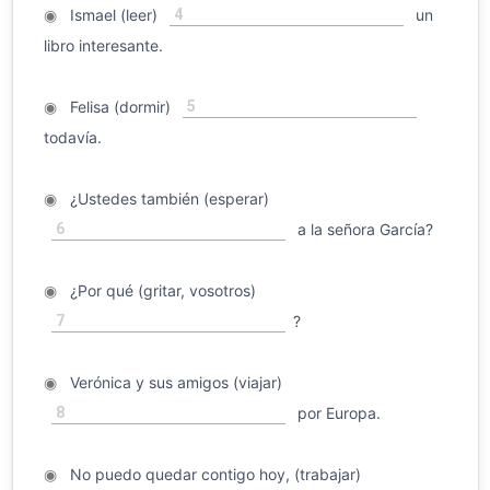
4
◉
Ismael (leer)
un
libro interesante.
5
◉
Felisa (dormir)
todavía.
◉
¿Ustedes también (esperar)
6
a la señora García?
◉
¿Por qué (gritar, vosotros)
7
?
◉
Verónica y sus amigos (viajar)
8
por Europa.
◉
No puedo quedar contigo hoy, (trabajar)