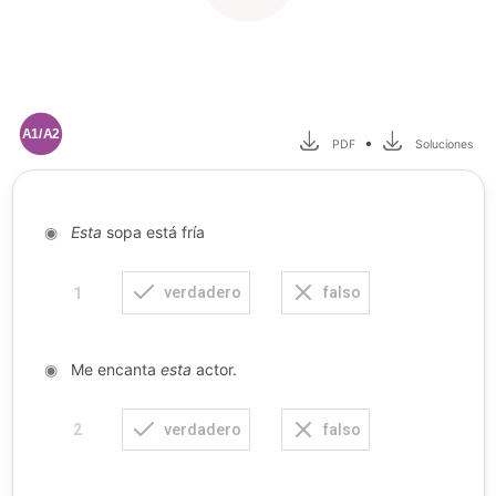
A1/A2
•
PDF
Soluciones
◉
Esta
sopa está fría
verdadero
falso
1
◉
Me encanta
esta
actor.
verdadero
falso
2