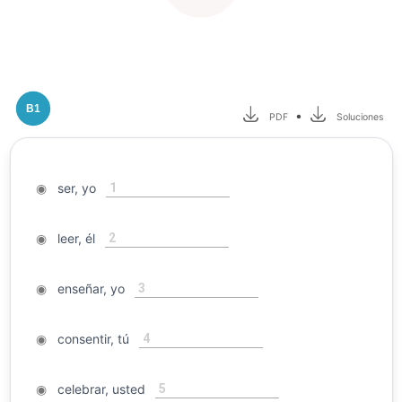
B1
•
PDF
Soluciones
1
◉
ser, yo
2
◉
leer, él
3
◉
enseñar, yo
4
◉
consentir, tú
5
◉
celebrar, usted