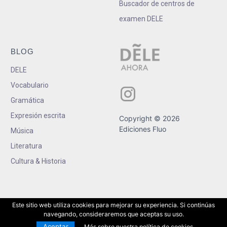
Buscador de centros de
examen DELE
BLOG
DELE
Vocabulario
Gramática
Expresión escrita
Copyright © 2026
Ediciones Fluo
Música
Literatura
Cultura & Historia
Este sitio web utiliza cookies para mejorar su experiencia. Si continúas
navegando, consideraremos que aceptas su uso.
Aceptar
Más sobre nuestra política de cookies