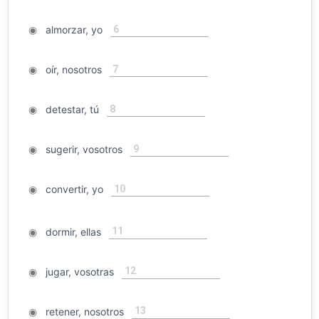
6
◉
almorzar, yo
7
◉
oír, nosotros
8
◉
detestar, tú
9
◉
sugerir, vosotros
10
◉
convertir, yo
11
◉
dormir, ellas
12
◉
jugar, vosotras
13
◉
retener, nosotros