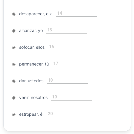
14
◉
desaparecer, ella
15
◉
alcanzar, yo
16
◉
sofocar, ellos
17
◉
permanecer, tú
18
◉
dar, ustedes
19
◉
venir, nosotros
20
◉
estropear, él