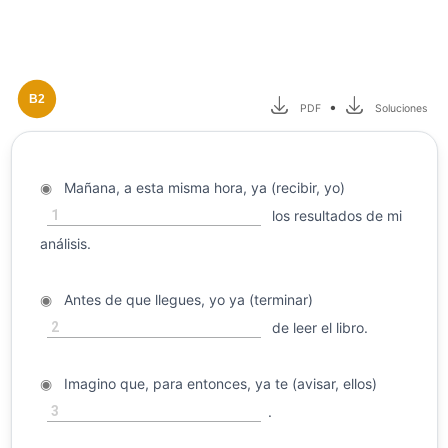
B2
•
PDF
Soluciones
◉
Mañana, a esta misma hora, ya (recibir, yo)
1
los resultados de mi
análisis.
◉
Antes de que llegues, yo ya (terminar)
2
de leer el libro.
◉
Imagino que, para entonces, ya te (avisar, ellos)
3
.