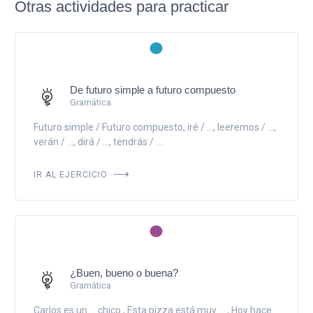
Otras actividades para practicar
De futuro simple a futuro compuesto
Gramática
Futuro simple / Futuro compuesto, iré / ..., leeremos / ...,
verán / ..., dirá / ..., tendrás / ....
IR AL EJERCICIO
¿Buen, bueno o buena?
Gramática
Carlos es un ... chico., Esta pizza está muy ...., Hoy hace