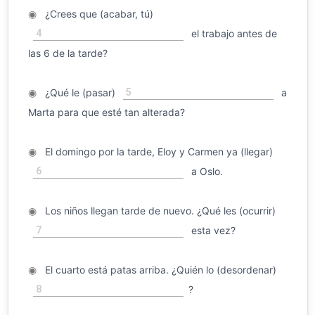
◉
¿Crees que (acabar, tú)
4
el trabajo antes de
las 6 de la tarde?
5
◉
¿Qué le (pasar)
a
Marta para que esté tan alterada?
◉
El domingo por la tarde, Eloy y Carmen ya (llegar)
6
a Oslo.
◉
Los niños llegan tarde de nuevo. ¿Qué les (ocurrir)
7
esta vez?
◉
El cuarto está patas arriba. ¿Quién lo (desordenar)
8
?