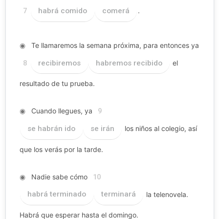
habrá comido
comerá
.
7
◉
Te llamaremos la semana próxima, para entonces ya
recibiremos
habremos recibido
el
8
resultado de tu prueba.
◉
Cuando llegues, ya
9
se habrán ido
se irán
los niños al colegio, así
que los verás por la tarde.
◉
Nadie sabe cómo
10
habrá terminado
terminará
la telenovela.
Habrá que esperar hasta el domingo.