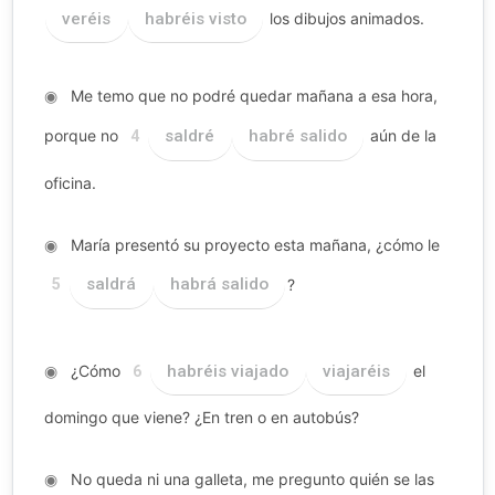
veréis
habréis visto
los dibujos animados.
◉
Me temo que no podré quedar mañana a esa hora,
porque no
saldré
habré salido
aún de la
4
oficina.
◉
María presentó su proyecto esta mañana, ¿cómo le
saldrá
habrá salido
?
5
◉
¿Cómo
habréis viajado
viajaréis
el
6
domingo que viene? ¿En tren o en autobús?
◉
No queda ni una galleta, me pregunto quién se las