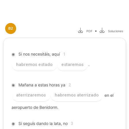
B2
•
PDF
Soluciones
◉
Si nos necesitáis, aquí
1
habremos estado
estaremos
.
◉
Mañana a estas horas ya
2
aterrizaremos
habremos aterrizado
en el
aeropuerto de Benidorm.
◉
Si seguís dando la lata, no
3