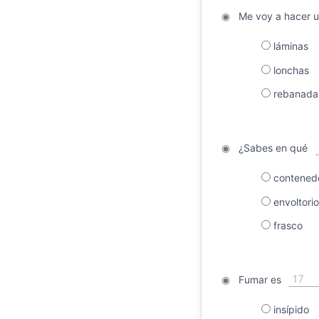
◉
Me voy a hacer un
láminas
lonchas
rebanada
◉
¿Sabes en qué
contened
envoltorio
frasco
17
◉
Fumar es
insípido