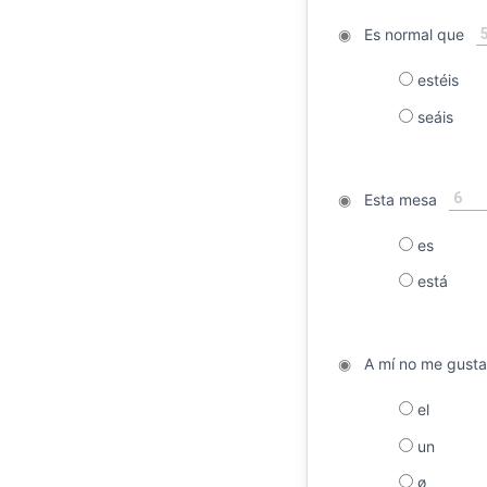
◉
Es normal que
estéis
seáis
6
◉
Esta mesa
es
está
◉
A mí no me gust
el
un
ø