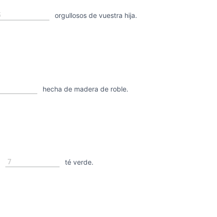
5
orgullosos de vuestra hija.
hecha de madera de roble.
7
a
té verde.