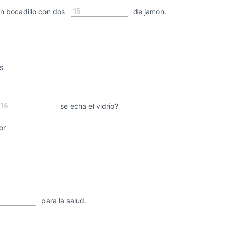
15
 bocadillo con dos
de jamón.
s
16
se echa el vidrio?
or
para la salud.