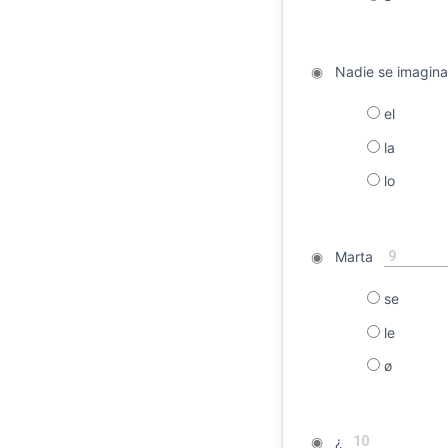
◉
Nadie se imagin
el
la
lo
9
◉
Marta
se
le
ø
10
◉
¿