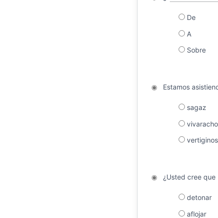
De
A
Sobre
◉
Estamos asistien
sagaz
vivaracho
vertigino
◉
¿Usted cree que 
detonar
aflojar