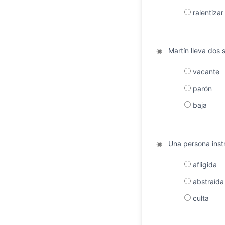
ralentizar
◉
Martín lleva dos
vacante
parón
baja
◉
Una persona instr
afligida
abstraída
culta