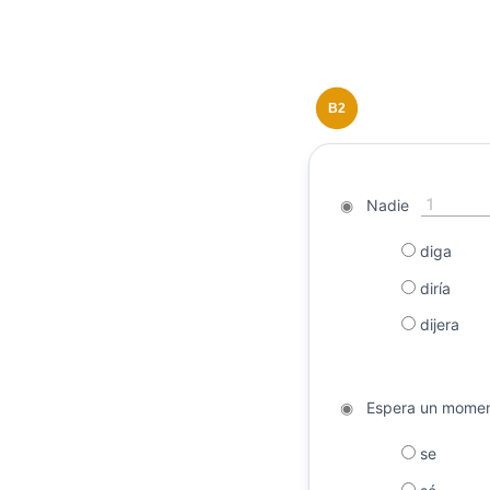
B2
1
◉
Nadie
diga
diría
dijera
◉
Espera un momen
se