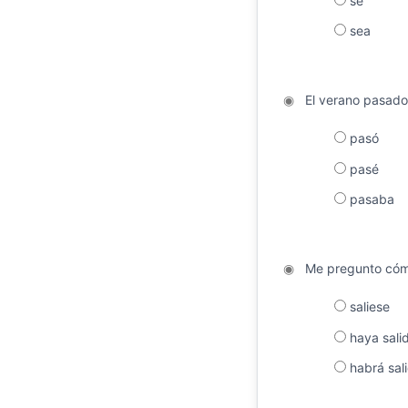
sé
sea
◉
El verano pasado
pasó
pasé
pasaba
◉
Me pregunto cóm
saliese
haya sali
habrá sal