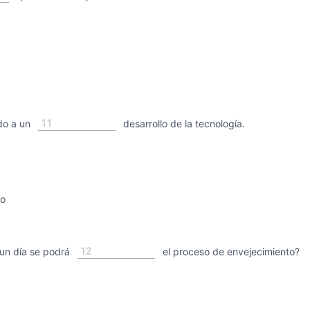
11
do a un
desarrollo de la tecnología.
so
12
un día se podrá
el proceso de envejecimiento?