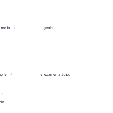
3
 me lo
genial.
4
o le
el examen a Julio.
do
ido