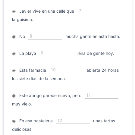
7
◉
Javier vive en una calle que
larguísima.
8
◉
No
mucha gente en esta fiesta.
9
◉
La playa
llena de gente hoy.
10
◉
Esta farmacia
abierta 24 horas
los siete días de la semana.
11
◉
Este abrigo parece nuevo, pero
muy viejo.
12
◉
En esa pastelería
unas tartas
deliciosas.