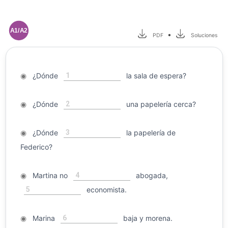
A1/A2
•
PDF
Soluciones
1
◉
¿Dónde
la sala de espera?
2
◉
¿Dónde
una papelería cerca?
3
◉
¿Dónde
la papelería de
Federico?
4
◉
Martina no
abogada,
5
economista.
6
◉
Marina
baja y morena.