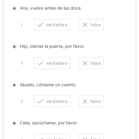
◉
Ana,
vuelve
antes de las doce.
verdadero
falso
3
◉
Hijo,
cierras
la puerta, por favor.
verdadero
falso
4
◉
Abuelo,
cóntame
un cuento.
verdadero
falso
5
◉
Celia,
escúchame
, por favor.