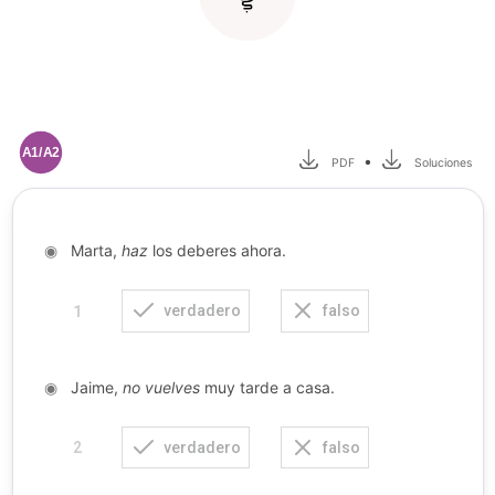
A1/A2
•
PDF
Soluciones
◉
Marta,
haz
los deberes ahora.
verdadero
falso
1
◉
Jaime,
no vuelves
muy tarde a casa.
verdadero
falso
2