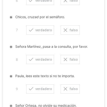
verdadero
falso
6
◉
Chicos,
cruzad
por el semáforo.
verdadero
falso
7
◉
Señora Martínez,
pasa
a la consulta, por favor.
verdadero
falso
8
◉
Paula,
lees
este texto si no te importa.
verdadero
falso
9
◉
Señor Ortega,
no olvide
su medicación.