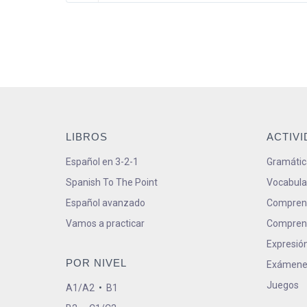
LIBROS
ACTIV
Español en 3-2-1
Gramátic
Spanish To The Point
Vocabula
Español avanzado
Comprens
Vamos a practicar
Comprens
Expresión
POR NIVEL
Exámene
Juegos
A1/A2
•
B1