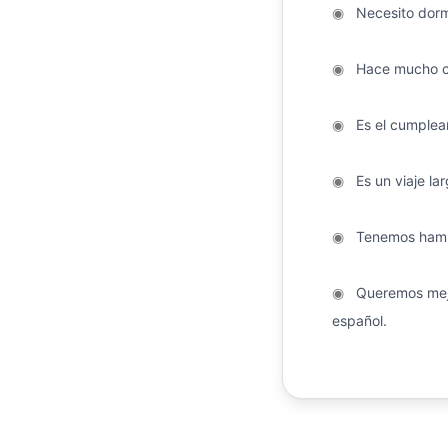
◉
Necesito dormi
◉
Hace mucho ca
◉
Es el cumpleañ
◉
Es un viaje lar
◉
Tenemos hamb
◉
Queremos mejo
español.