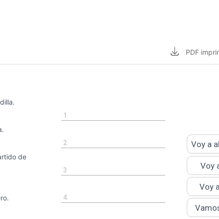
PDF
impri
illa.
1
.
2
Voy a a
rtido de
Voy 
3
Voy 
4
ro.
Vamos 