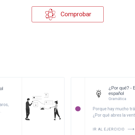
Comprobar
¿Por qué? - 
ol
español
Gramática
aros,
Porque hay mucho tráf
.
¿Por qué abres la vent
IR AL EJERCICIO