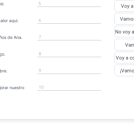
5
r.
Voy a 
Vamos
6
lor aquí.
No voy 
7
os de Ana.
Vam
8
go.
Voy a c
¡Vamos
9
re.
10
rar nuestro