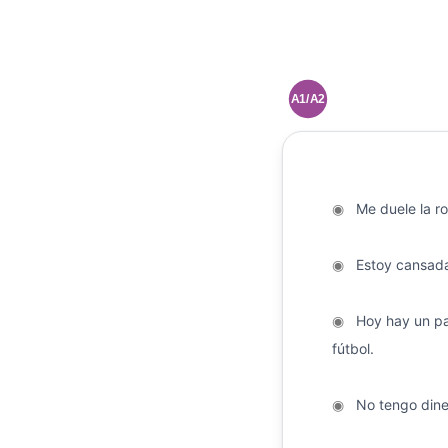
A1/A2
◉
Me duele la rod
◉
Estoy cansada
◉
Hoy hay un pa
fútbol.
◉
No tengo dine