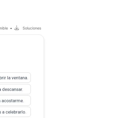
mible
•
Soluciones
brir la ventana.
a descansar.
a acostarme.
a celebrarlo.