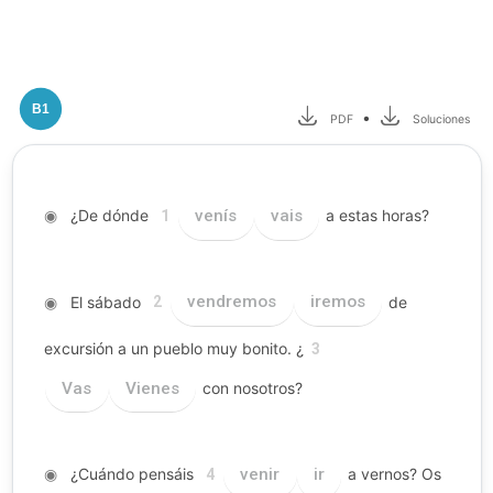
B1
•
PDF
Soluciones
◉
¿De dónde
venís
vais
a estas horas?
1
◉
El sábado
vendremos
iremos
de
2
excursión a un pueblo muy bonito. ¿
3
Vas
Vienes
con nosotros?
◉
¿Cuándo pensáis
venir
ir
a vernos? Os
4