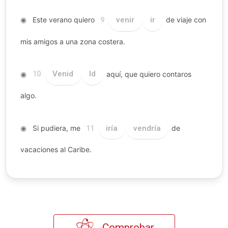
◉
Este verano quiero
venir
ir
de viaje con
9
mis amigos a una zona costera.
◉
Venid
Id
aquí, que quiero contaros
10
algo.
◉
Si pudiera, me
iría
vendría
de
11
vacaciones al Caribe.
Comprobar