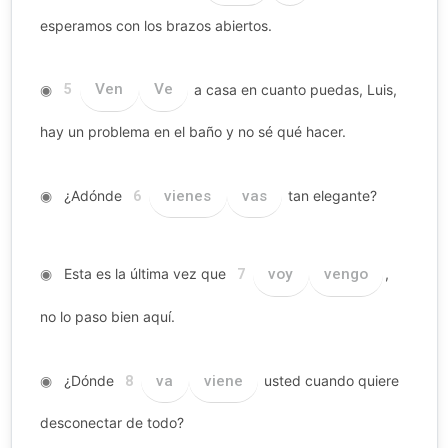
esperamos con los brazos abiertos.
◉
Ven
Ve
a casa en cuanto puedas, Luis,
5
hay un problema en el baño y no sé qué hacer.
◉
¿Adónde
vienes
vas
tan elegante?
6
◉
Esta es la última vez que
voy
vengo
,
7
no lo paso bien aquí.
◉
¿Dónde
va
viene
usted cuando quiere
8
desconectar de todo?