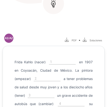
A1/A2
•
PDF
Soluciones
1
Frida Kahlo (nacer)
en 1907
en Coyoacán, Ciudad de México. La pintora
2
(empezar)
a tener problemas
de salud desde muy joven y a los dieciocho años
3
(tener)
un grave accidente de
4
autobús que (cambiar)
su