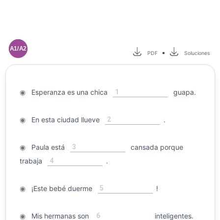
A1/A2
•
PDF
Soluciones
1
◉
Esperanza es una chica
guapa.
2
◉
En esta ciudad llueve
.
3
◉
Paula está
cansada porque
4
trabaja
.
5
◉
¡Este bebé duerme
!
6
◉
Mis hermanas son
inteligentes.