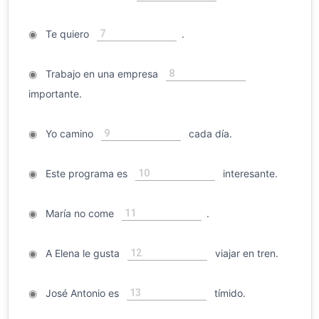
7
◉
Te quiero
.
8
◉
Trabajo en una empresa
importante.
9
◉
Yo camino
cada día.
10
◉
Este programa es
interesante.
11
◉
María no come
.
12
◉
A Elena le gusta
viajar en tren.
13
◉
José Antonio es
tímido.