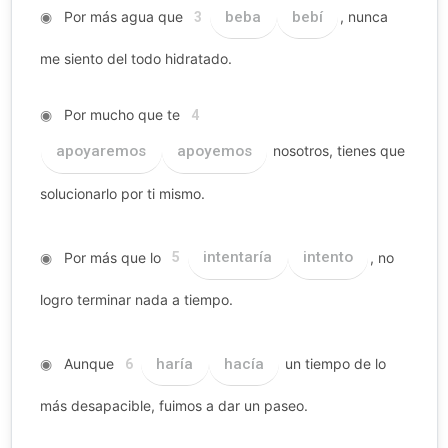
◉
Por más agua que
beba
bebí
, nunca
3
me siento del todo hidratado.
◉
Por mucho que te
4
apoyaremos
apoyemos
nosotros, tienes que
solucionarlo por ti mismo.
◉
Por más que lo
intentaría
intento
, no
5
logro terminar nada a tiempo.
◉
Aunque
haría
hacía
un tiempo de lo
6
más desapacible, fuimos a dar un paseo.