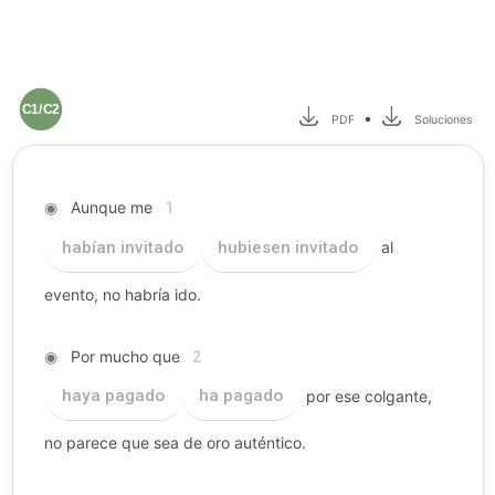
C1/C2
•
PDF
Soluciones
◉
Aunque me
1
habían invitado
hubiesen invitado
al
evento, no habría ido.
◉
Por mucho que
2
haya pagado
ha pagado
por ese colgante,
no parece que sea de oro auténtico.