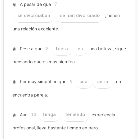
◉
A pesar de que
7
se divorciaban
se han divorciado
, tienen
una relación excelente.
◉
Pese a que
fuera
es
una belleza, sigue
8
pensando que es más bien fea.
◉
Por muy simpático que
sea
sería
, no
9
encuentra pareja.
◉
Aun
tenga
teniendo
experiencia
10
profesional, lleva bastante tiempo en paro.