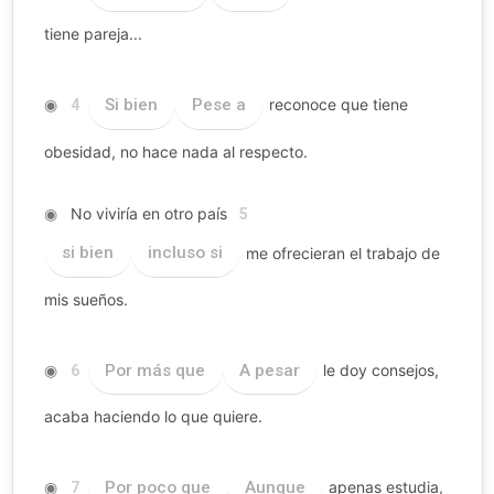
tiene pareja...
◉
Si bien
Pese a
reconoce que tiene
4
obesidad, no hace nada al respecto.
◉
No viviría en otro país
5
si bien
incluso si
me ofrecieran el trabajo de
mis sueños.
◉
Por más que
A pesar
le doy consejos,
6
acaba haciendo lo que quiere.
◉
Por poco que
Aunque
apenas estudia,
7