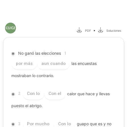
C1/C2
•
PDF
Soluciones
◉
No ganó las elecciones
1
por más
aun cuando
las encuestas
mostraban lo contrario.
◉
Con lo
Con el
calor que hace y llevas
2
puesto el abrigo.
◉
Por mucho
Con lo
guapo que es y no
3