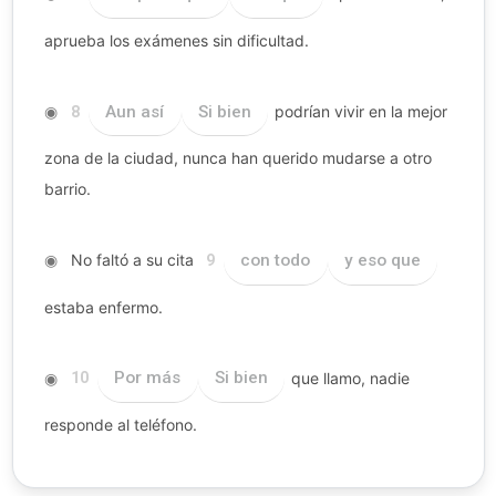
aprueba los exámenes sin dificultad.
◉
Aun así
Si bien
podrían vivir en la mejor
8
zona de la ciudad, nunca han querido mudarse a otro
barrio.
◉
No faltó a su cita
con todo
y eso que
9
estaba enfermo.
◉
Por más
Si bien
que llamo, nadie
10
responde al teléfono.