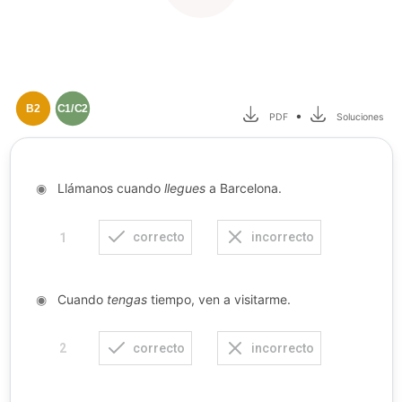
B2
C1/C2
•
PDF
Soluciones
◉
Llámanos cuando
llegues
a Barcelona.
correcto
incorrecto
1
◉
Cuando
tengas
tiempo, ven a visitarme.
correcto
incorrecto
2