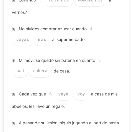
vernos?
◉
No olvides comprar azúcar cuando
4
vayas
irás
al supermercado.
◉
Mi móvil se quedó sin batería en cuanto
5
salí
saliera
de casa.
◉
Cada vez que
vaya
voy
a casa de mis
6
abuelos, les llevo un regalo.
◉
A pesar de su lesión, siguió jugando el partido hasta