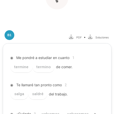
B1
•
PDF
Soluciones
◉
Me pondré a estudiar en cuanto
1
termine
termino
de comer.
◉
Te llamaré tan pronto como
2
salga
saldré
del trabajo.
◉
¿Cuándo
volvamos
volveremos
a
3