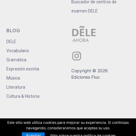
Buscador de centros de
examen DELE
BLOG
DELE
Vocabulario
Gramática
Expresión escrita
Copyright © 2026
Ediciones Fluo
Música
Literatura
Cultura & Historia
Este sitio web utiliza cookies para mejorar su experiencia. Si continúas
navegando, consideraremos que aceptas su uso.
Aceptar
Más sobre nuestra política de cookies