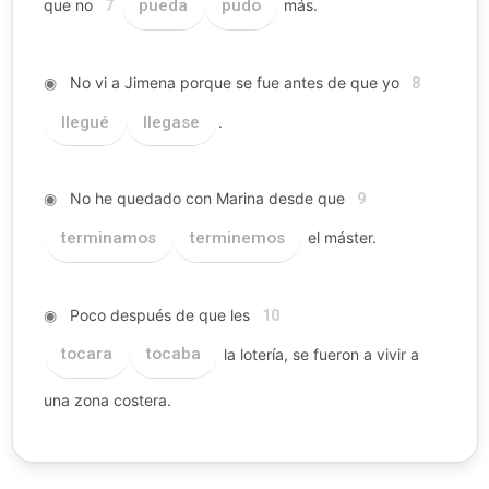
que no
pueda
pudo
más.
7
◉
No vi a Jimena porque se fue antes de que yo
8
llegué
llegase
.
◉
No he quedado con Marina desde que
9
terminamos
terminemos
el máster.
◉
Poco después de que les
10
tocara
tocaba
la lotería, se fueron a vivir a
una zona costera.