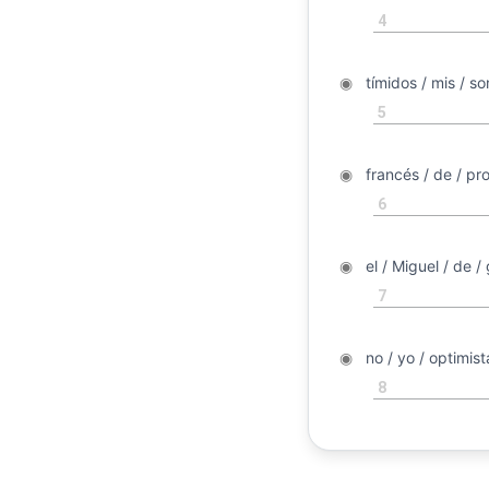
4
◉
◉
tímidos / mis / so
5
◉
◉
francés / de / prof
6
◉
◉
el / Miguel / de / 
7
◉
◉
no / yo / optimist
8
◉