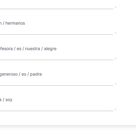
.
n / hermanos
.
esora / es / nuestra / alegre
.
generoso / es / padre
.
a / soy
.