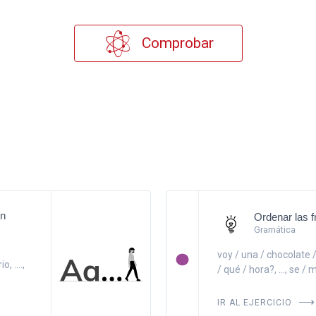
Comprobar
ón
Ordenar las 
Gramática
voy / una / chocolate / t
, ....,
/ qué / hora?, ..., se / m
IR AL EJERCICIO