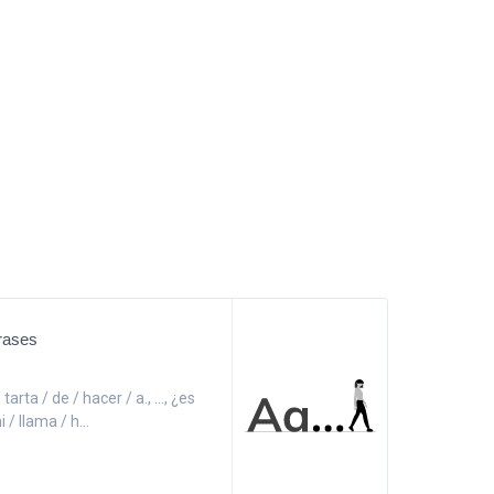
frases
arta / de / hacer / a., ..., ¿es
i / llama / h...