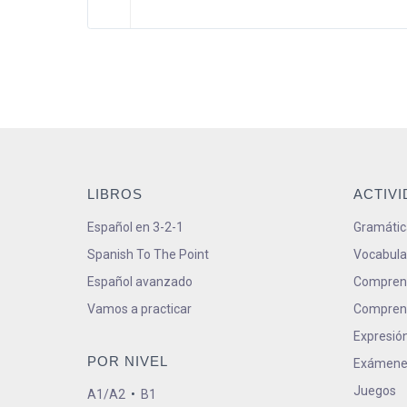
LIBROS
ACTIV
Español en 3-2-1
Gramátic
Spanish To The Point
Vocabula
Español avanzado
Comprens
Vamos a practicar
Comprens
Expresión
POR NIVEL
Exámene
Juegos
A1/A2
•
B1