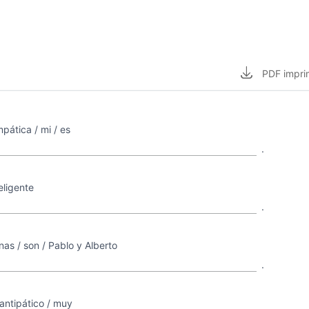
PDF
impri
ática / mi / es
.
eligente
.
as / son / Pablo y Alberto
.
antipático / muy