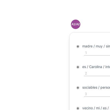
A1/A2
◉
madre / muy / simp
1
◉
◉
es / Carolina / int
2
◉
◉
sociables / person
3
◉
◉
vecino / mi / es / 