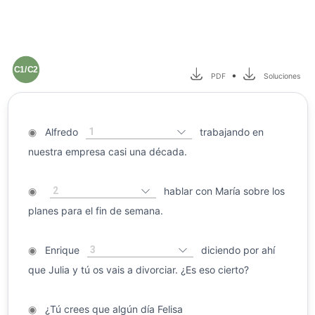
C1/C2
•
PDF
Soluciones
1
◉
Alfredo
trabajando en
nuestra empresa casi una década.
2
◉
hablar con María sobre los
planes para el fin de semana.
3
◉
Enrique
diciendo por ahí
que Julia y tú os vais a divorciar. ¿Es eso cierto?
◉
¿Tú crees que algún día Felisa