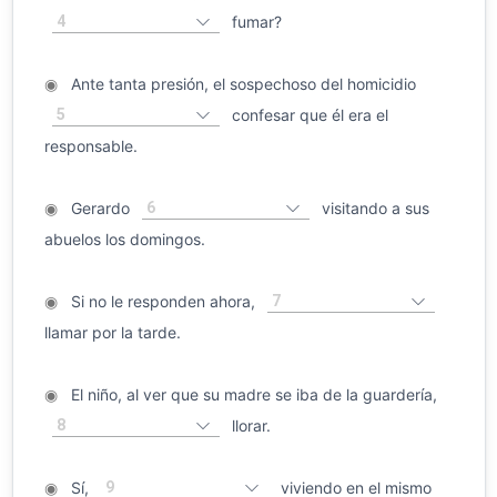
4
fumar?
◉
Ante tanta presión, el sospechoso del homicidio
5
confesar que él era el
responsable.
6
◉
Gerardo
visitando a sus
abuelos los domingos.
7
◉
Si no le responden ahora,
llamar por la tarde.
◉
El niño, al ver que su madre se iba de la guardería,
8
llorar.
9
◉
Sí,
viviendo en el mismo