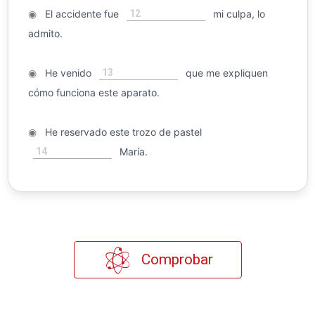
12
◉
El accidente fue
mi culpa, lo
admito.
13
◉
He venido
que me expliquen
cómo funciona este aparato.
◉
He reservado este trozo de pastel
14
María.
Comprobar