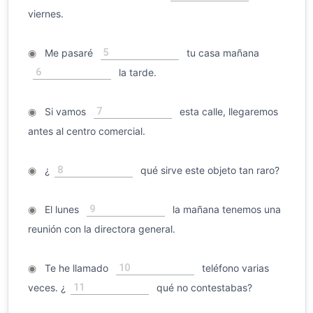
viernes.
5
◉
Me pasaré
tu casa mañana
6
la tarde.
7
◉
Si vamos
esta calle, llegaremos
antes al centro comercial.
8
◉
¿
qué sirve este objeto tan raro?
9
◉
El lunes
la mañana tenemos una
reunión con la directora general.
10
◉
Te he llamado
teléfono varias
11
veces. ¿
qué no contestabas?