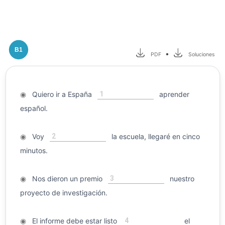
B1
•
PDF
Soluciones
1
◉
Quiero ir a España
aprender
español.
2
◉
Voy
la escuela, llegaré en cinco
minutos.
3
◉
Nos dieron un premio
nuestro
proyecto de investigación.
4
◉
El informe debe estar listo
el