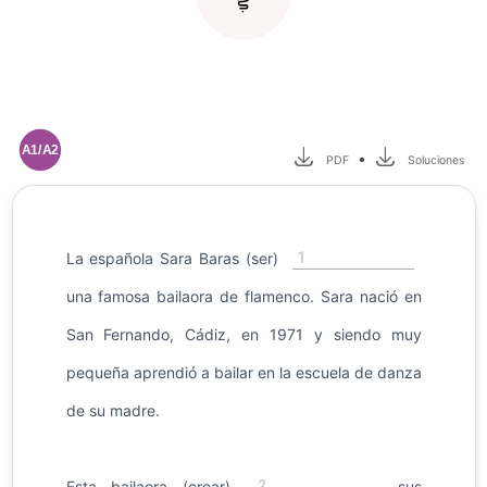
A1/A2
•
PDF
Soluciones
1
La española Sara Baras (ser)
una famosa bailaora de flamenco. Sara nació en
San Fernando, Cádiz, en 1971 y siendo muy
pequeña aprendió a bailar en la escuela de danza
de su madre.
2
Esta bailaora (crear)
sus