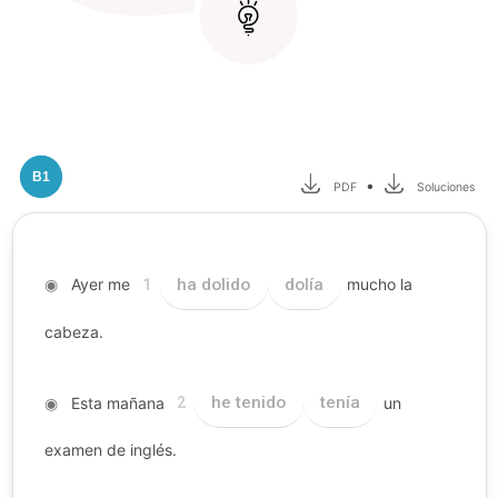
B1
•
PDF
Soluciones
◉
Ayer me
ha dolido
dolía
mucho la
1
cabeza.
◉
Esta mañana
he tenido
tenía
un
2
examen de inglés.