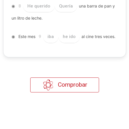
◉
He querido
Quería
una barra de pan y
8
un litro de leche.
◉
Este mes
iba
he ido
al cine tres veces.
9
Comprobar