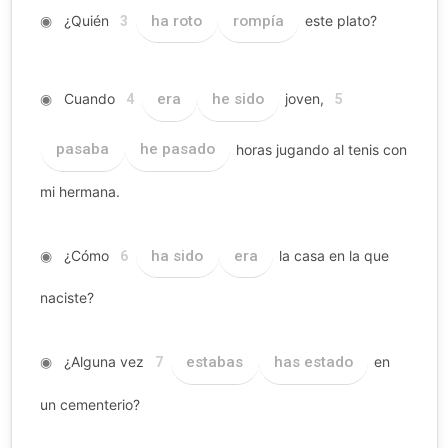
◉
¿Quién
ha roto
rompía
este plato?
3
◉
Cuando
era
he sido
joven,
4
5
pasaba
he pasado
horas jugando al tenis con
mi hermana.
◉
¿Cómo
ha sido
era
la casa en la que
6
naciste?
◉
¿Alguna vez
estabas
has estado
en
7
un cementerio?