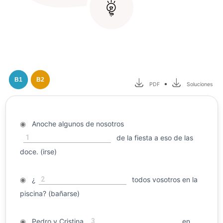
B1
B2
•
PDF
Soluciones
◉
Anoche algunos de nosotros
1
de la fiesta a eso de las
doce. (irse)
2
◉
¿
todos vosotros en la
piscina? (bañarse)
3
◉
Pedro y Cristina
en