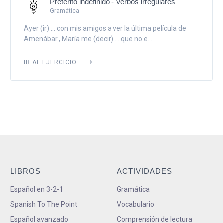
Pretérito indefinido - Verbos irregulares
Gramática
Ayer (ir) ... con mis amigos a ver la última película de
Amenábar., María me (decir) ... que no e...
IR AL EJERCICIO
LIBROS
ACTIVIDADES
Español en 3-2-1
Gramática
Spanish To The Point
Vocabulario
Español avanzado
Comprensión de lectura