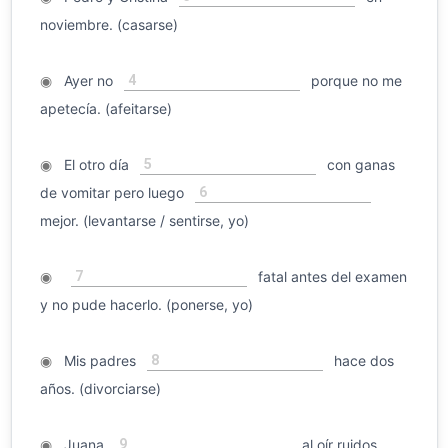
noviembre. (casarse)
4
◉
Ayer no
porque no me
apetecía. (afeitarse)
5
◉
El otro día
con ganas
6
de vomitar pero luego
mejor. (levantarse / sentirse, yo)
7
◉
fatal antes del examen
y no pude hacerlo. (ponerse, yo)
8
◉
Mis padres
hace dos
años. (divorciarse)
9
◉
Juana
al oír ruidos