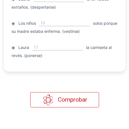
extraños. (despertarse)
10
◉
Los niños
solos porque
su madre estaba enferma. (vestirse)
11
◉
Laura
la camiseta al
revés. (ponerse)
Comprobar