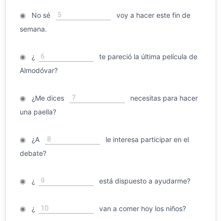
5
◉
No sé
voy a hacer este fin de
semana.
6
◉
¿
te pareció la última película de
Almodóvar?
7
◉
¿Me dices
necesitas para hacer
una paella?
8
◉
¿A
le interesa participar en el
debate?
9
◉
¿
está dispuesto a ayudarme?
10
◉
¿
van a comer hoy los niños?