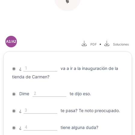
A1/A2
•
PDF
Soluciones
1
◉
¿
va a ir a la inauguración de la
tienda de Carmen?
2
◉
Dime
te dijo eso.
3
◉
¿
te pasa? Te noto preocupado.
4
◉
¿
tiene alguna duda?