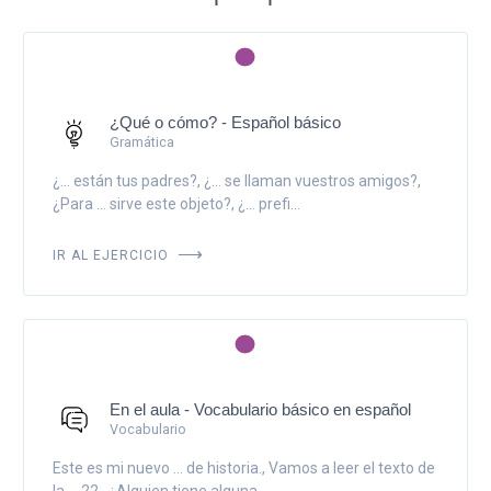
¿Qué o cómo? - Español básico
Gramática
¿... están tus padres?, ¿... se llaman vuestros amigos?,
¿Para ... sirve este objeto?, ¿... prefi...
IR AL EJERCICIO
En el aula - Vocabulario básico en español
Vocabulario
Este es mi nuevo ... de historia., Vamos a leer el texto de
la ... 22., ¿Alguien tiene alguna ......