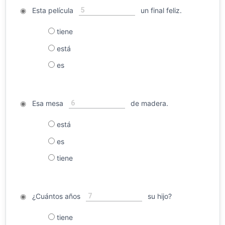
5
◉
Esta película
un final feliz.
tiene
está
es
6
◉
Esa mesa
de madera.
está
es
tiene
7
◉
¿Cuántos años
su hijo?
tiene