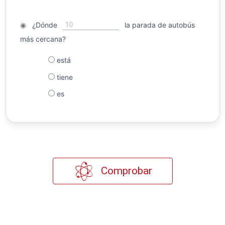
10
◉
¿Dónde
la parada de autobús
más cercana?
está
tiene
es
Comprobar