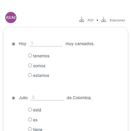
A1/A2
•
PDF
Soluciones
1
◉
Hoy
muy cansados.
tenemos
somos
estamos
2
◉
Julio
de Colombia.
está
es
tiene