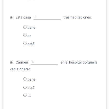
3
◉
Esta casa
tres habitaciones.
tiene
es
está
4
◉
Carmen
en el hospital porque la
van a operar.
tiene
está
es