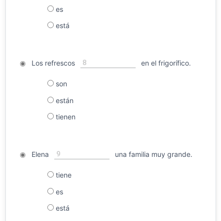
es
está
8
◉
Los refrescos
en el frigorífico.
son
están
tienen
9
◉
Elena
una familia muy grande.
tiene
es
está