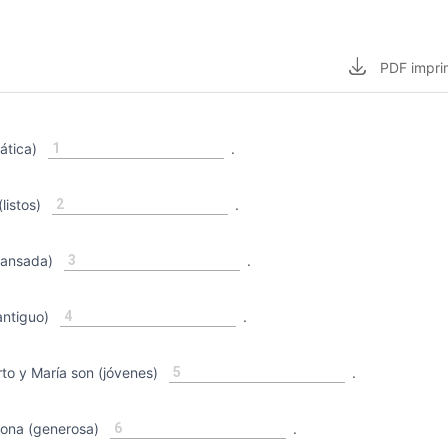
PDF
impri
1
ática)
.
2
listos)
.
3
cansada)
.
4
antiguo)
.
5
to y María son (jóvenes)
.
6
ona (generosa)
.