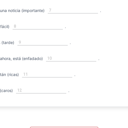
7
na noticia (importante)
.
8
fácil)
.
9
 (tarde)
.
10
ahora, está (enfadado)
.
11
án (ricas)
.
12
(caros)
.