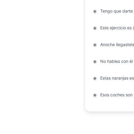
◉
Tengo que darte u
◉
Este ejercicio es (
◉
Anoche llegasteis
◉
No hables con él 
◉
Estas naranjas est
◉
Esos coches son 