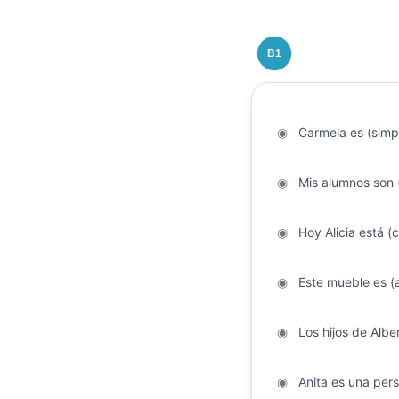
B1
◉
Carmela es (simp
◉
Mis alumnos son (
◉
Hoy Alicia está (
◉
Este mueble es (
◉
Los hijos de Alber
◉
Anita es una pers