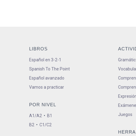
LIBROS
ACTIV
Español en 3-2-1
Gramátic
Spanish To The Point
Vocabula
Español avanzado
Comprens
Vamos a practicar
Comprens
Expresión
POR NIVEL
Exámene
Juegos
A1/A2
•
B1
B2
•
C1/C2
HERRA