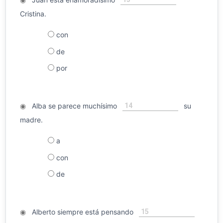
Cristina.
con
de
por
14
◉
Alba se parece muchísimo
su
madre.
a
con
de
15
◉
Alberto siempre está pensando