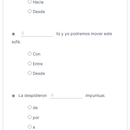
Hacia
Desde
5
◉
tú y yo podremos mover este
sofá.
Con
Entre
Desde
6
◉
La despidieron
impuntual.
de
por
a