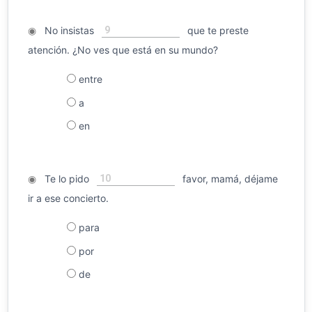
9
◉
No insistas
que te preste
atención. ¿No ves que está en su mundo?
entre
a
en
10
◉
Te lo pido
favor, mamá, déjame
ir a ese concierto.
para
por
de