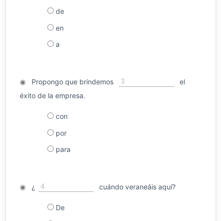
de
en
a
3
◉
Propongo que brindemos
el
éxito de la empresa.
con
por
para
4
◉
¿
cuándo veraneáis aquí?
De