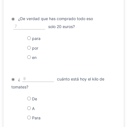
◉
¿De verdad que has comprado todo eso
7
solo 20 euros?
para
por
en
8
◉
¿
cuánto está hoy el kilo de
tomates?
De
A
Para