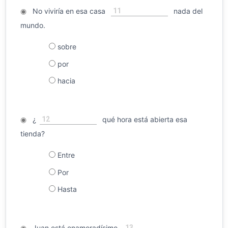
11
◉
No viviría en esa casa
nada del
mundo.
sobre
por
hacia
12
◉
¿
qué hora está abierta esa
tienda?
Entre
Por
Hasta
13
◉
Juan está enamoradísimo