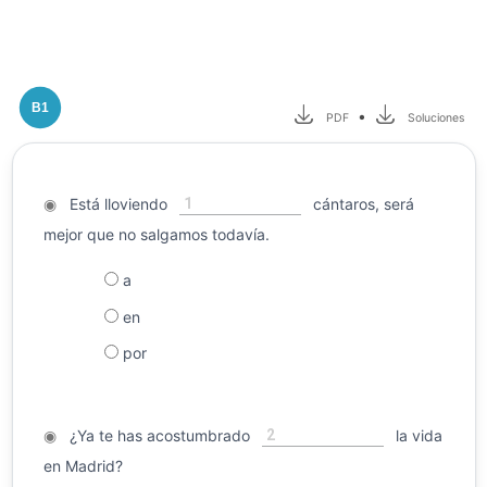
B1
•
PDF
Soluciones
1
◉
Está lloviendo
cántaros, será
mejor que no salgamos todavía.
a
en
por
2
◉
¿Ya te has acostumbrado
la vida
en Madrid?