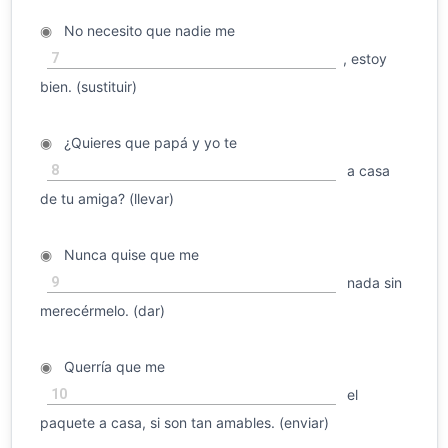
◉
No necesito que nadie me
7
, estoy
bien. (sustituir)
◉
¿Quieres que papá y yo te
8
a casa
de tu amiga? (llevar)
◉
Nunca quise que me
9
nada sin
merecérmelo. (dar)
◉
Querría que me
10
el
paquete a casa, si son tan amables. (enviar)