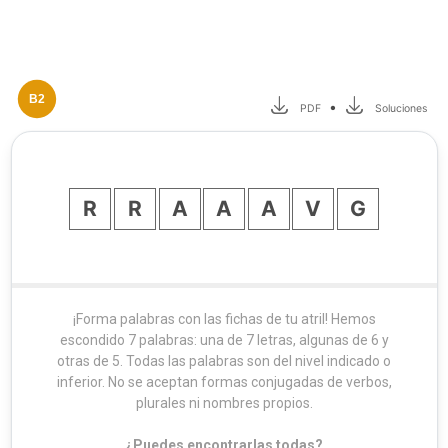
B2
•
PDF
Soluciones
R
R
A
A
A
V
G
¡Forma palabras con las fichas de tu atril! Hemos
escondido 7 palabras: una de 7 letras, algunas de 6 y
otras de 5. Todas las palabras son del nivel indicado o
inferior. No se aceptan formas conjugadas de verbos,
plurales ni nombres propios.
¿Puedes encontrarlas todas?