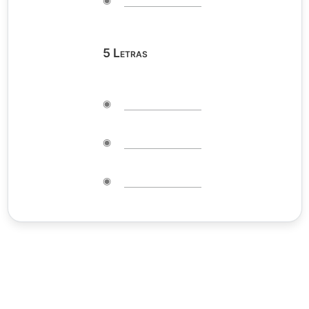
5
Letras
◉
◉
◉