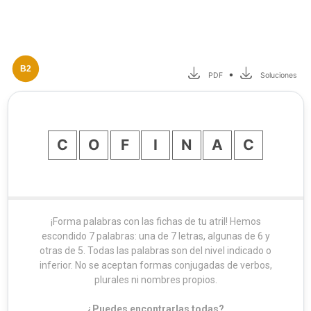
B2
•
PDF
Soluciones
C
O
F
I
N
A
C
¡Forma palabras con las fichas de tu atril! Hemos
escondido 7 palabras: una de 7 letras, algunas de 6 y
otras de 5. Todas las palabras son del nivel indicado o
inferior. No se aceptan formas conjugadas de verbos,
plurales ni nombres propios.
¿Puedes encontrarlas todas?