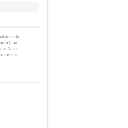
inal de cada
grama (que
rior. No se
cuenta las