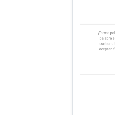
¡Forma pal
palabra s
contiene
aceptan f