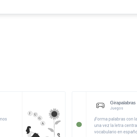
Girapalabras 
Juegos
enos
¡Forma palabras con l
una vez la letra centra
vocabulario en españo