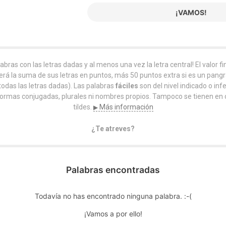
¡VAMOS!
abras con las letras dadas y al menos una vez la letra central!
El valor f
erá la suma de sus letras en puntos, más 50 puntos extra si es un pan
todas
las letras dadas). Las palabras
fáciles
son del nivel indicado o infe
ormas conjugadas, plurales ni nombres propios. Tampoco se tienen en 
tildes.
Más información
▶
¿Te atreves?
Palabras encontradas
Todavía no has encontrado ninguna palabra. :-(
¡Vamos a por ello!