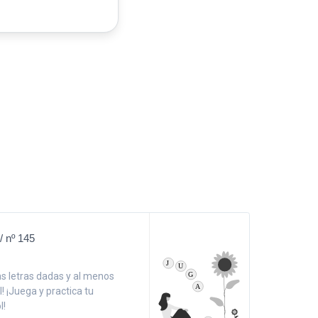
/ nº 145
as letras dadas y al menos
l! ¡Juega y practica tu
l!