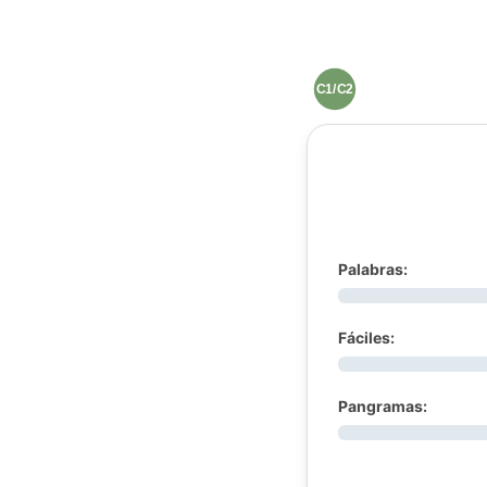
C1/C2
Palabras:
Fáciles:
Pangramas: