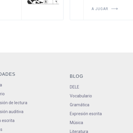
A JUGAR
IDADES
BLOG
a
DELE
rio
Vocabulario
ión de lectura
Gramática
ión auditiva
Expresión escrita
 escrita
Música
s
Literatura