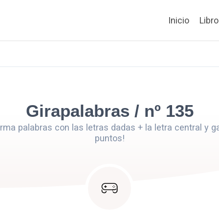
Inicio
Libr
Girapalabras / nº 135
orma palabras con las letras dadas + la letra central y g
puntos!