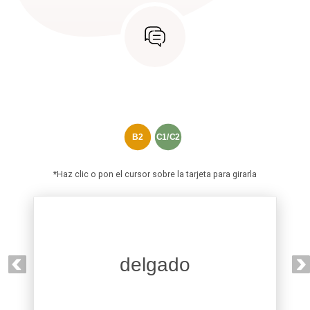
B2
C1/C2
*Haz clic o pon el cursor sobre la tarjeta para girarla
delgado
enjuto