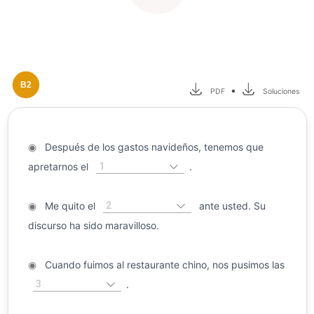
B2
•
PDF
Soluciones
◉
Después de los gastos navideños, tenemos que
1
apretarnos el
.
2
◉
Me quito el
ante usted. Su
discurso ha sido maravilloso.
◉
Cuando fuimos al restaurante chino, nos pusimos las
3
.