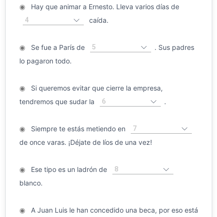
◉
Hay que animar a Ernesto. Lleva varios días de
4
caída.
5
◉
Se fue a París de
. Sus padres
lo pagaron todo.
◉
Si queremos evitar que cierre la empresa,
6
tendremos que sudar la
.
7
◉
Siempre te estás metiendo en
de once varas. ¡Déjate de líos de una vez!
8
◉
Ese tipo es un ladrón de
blanco.
◉
A Juan Luis le han concedido una beca, por eso está