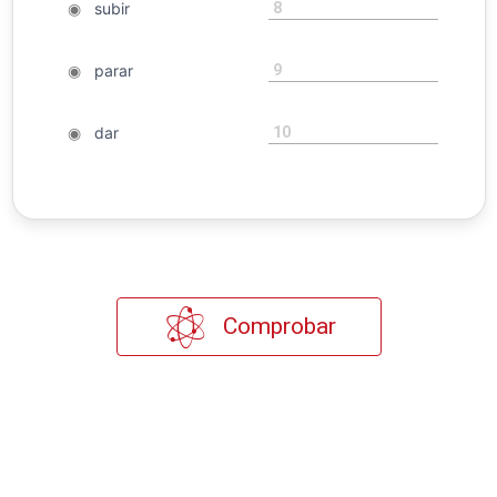
8
◉
subir
9
◉
parar
10
◉
dar
Comprobar