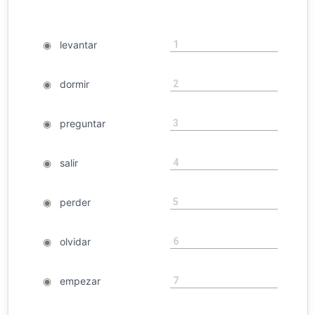
1
◉
levantar
2
◉
dormir
3
◉
preguntar
4
◉
salir
5
◉
perder
6
◉
olvidar
7
◉
empezar