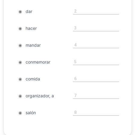
2
◉
dar
3
◉
hacer
4
◉
mandar
5
◉
conmemorar
6
◉
comida
7
◉
organizador, a
8
◉
salón