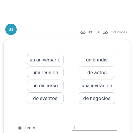
B1
•
PDF
Soluciones
un aniversario
un brindis
una reunión
de actos
un discurso
una invitación
de eventos
de negocios
1
◉
tener