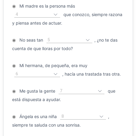
◉
Mi madre es la persona más
4
que conozco, siempre razona
y piensa antes de actuar.
5
◉
No seas tan
, ¿no te das
cuenta de que lloras por todo?
◉
Mi hermana, de pequeña, era muy
6
, hacía una trastada tras otra.
7
◉
Me gusta la gente
que
está dispuesta a ayudar.
8
◉
Ángela es una niña
,
siempre te saluda con una sonrisa.