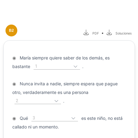
B2
•
PDF
Soluciones
◉
María siempre quiere saber de los demás, es
1
bastante
.
◉
Nunca invita a nadie, siempre espera que pague
otro, verdaderamente es una persona
2
.
3
◉
Qué
es este niño, no está
callado ni un momento.