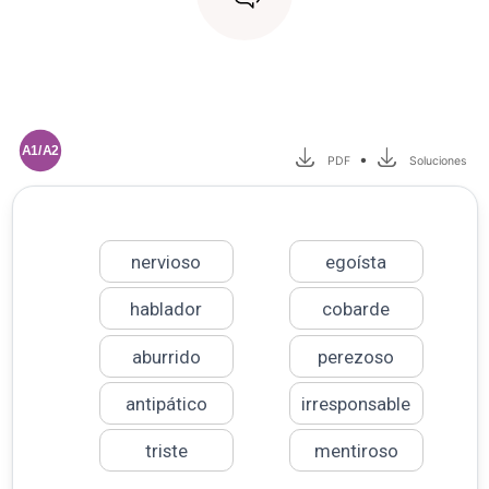
A1/A2
•
PDF
Soluciones
nervioso
egoísta
hablador
cobarde
aburrido
perezoso
antipático
irresponsable
triste
mentiroso