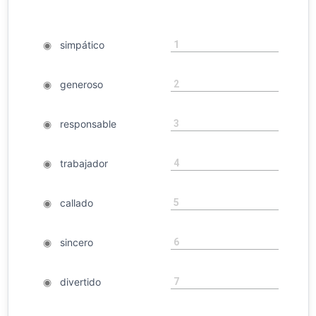
1
◉
simpático
2
◉
generoso
3
◉
responsable
4
◉
trabajador
5
◉
callado
6
◉
sincero
7
◉
divertido