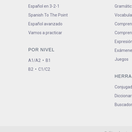
Español en 3-2-1
Gramátic
Spanish To The Point
Vocabula
Español avanzado
Comprens
Vamos a practicar
Comprens
Expresión
POR NIVEL
Exámene
Juegos
A1/A2
•
B1
B2
•
C1/C2
HERRA
Conjugad
Diccionar
Buscador