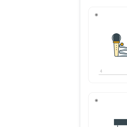
◉
4
◉