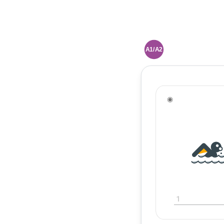
A1/A2
◉
1