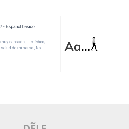
? - Español básico
 muy cansado., ... médico;
salud de mi barrio., No...