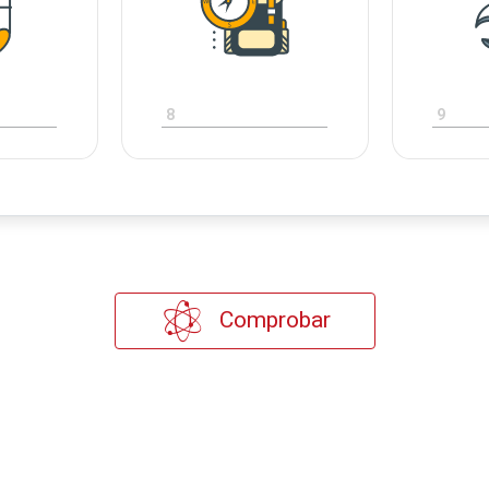
8
9
Comprobar