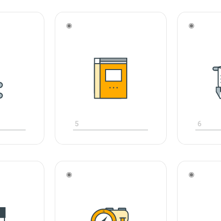
◉
◉
5
6
◉
◉