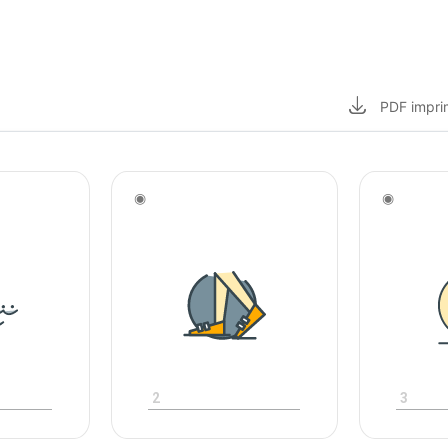
PDF
impri
◉
◉
2
3