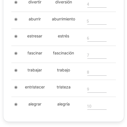
◉
divertir
diversión
4
◉
aburrir
aburrimiento
5
◉
estresar
estrés
6
◉
fascinar
fascinación
7
◉
trabajar
trabajo
8
◉
entristecer
tristeza
9
◉
alegrar
alegría
10