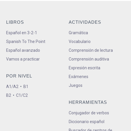
LIBROS
ACTIVIDADES
Español en 3-2-1
Gramática
Spanish To The Point
Vocabulario
Español avanzado
Comprensión de lectura
Vamos a practicar
Comprensión auditiva
Expresión escrita
POR NIVEL
Exámenes
Juegos
A1/A2
•
B1
B2
•
C1/C2
HERRAMIENTAS
Conjugador de verbos
Diccionario español
Buscador de centros de