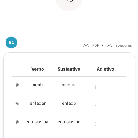
B1
•
PDF
Soluciones
Verbo
Sustantivo
Adjetivo
◉
mentir
mentira
1
◉
enfadar
enfado
2
◉
entusiasmar
entusiasmo
3