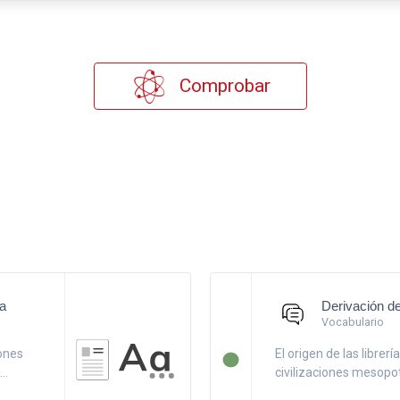
Comprobar
ía
Derivación de
Vocabulario
iones
El origen de las librer
..
civilizaciones mesopotá