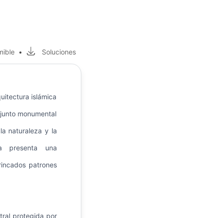
mible
•
Soluciones
uitectura islámica
onjunto monumental
 la naturaleza y la
ra presenta una
rincados patrones
ral protegida por