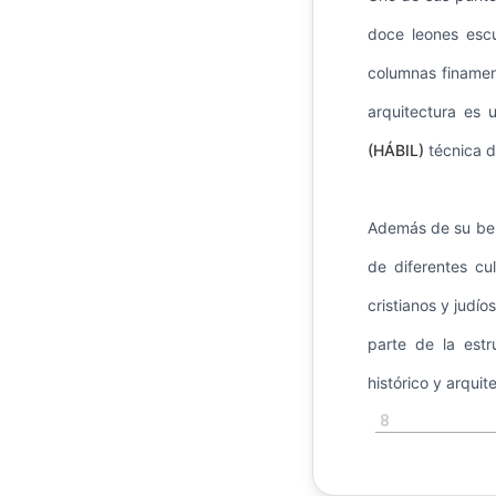
doce leones escu
columnas finamen
arquitectura es 
(HÁBIL)
técnica d
Además de su bell
de diferentes cu
cristianos y judí
parte de la estr
histórico y arqui
8