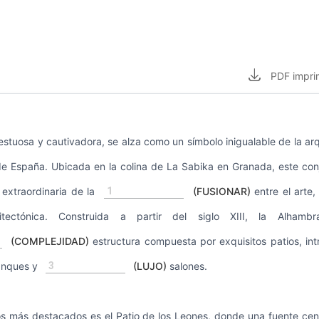
PDF
impri
stuosa y cautivadora, se alza como un símbolo inigualable de la arq
a de España. Ubicada en la colina de La Sabika en Granada, este c
1
 extraordinaria de la
(FUSIONAR)
entre el arte,
uitectónica. Construida a partir del siglo XIII, la Alhamb
(COMPLEJIDAD)
estructura compuesta por exquisitos patios, int
3
anques y
(LUJO)
salones.
s más destacados es el Patio de los Leones, donde una fuente cent