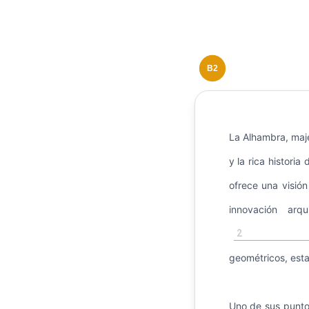
B2
La Alhambra, maje
y la rica histori
ofrece una visión
innovación arq
2
geométricos, est
Uno de sus punto