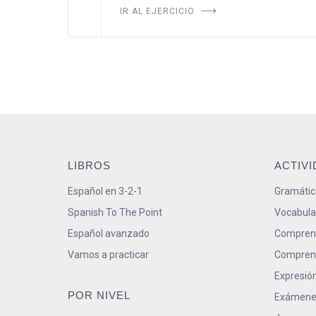
IR AL EJERCICIO
LIBROS
ACTIV
Español en 3-2-1
Gramátic
Spanish To The Point
Vocabula
Español avanzado
Comprens
Vamos a practicar
Comprens
Expresión
POR NIVEL
Exámene