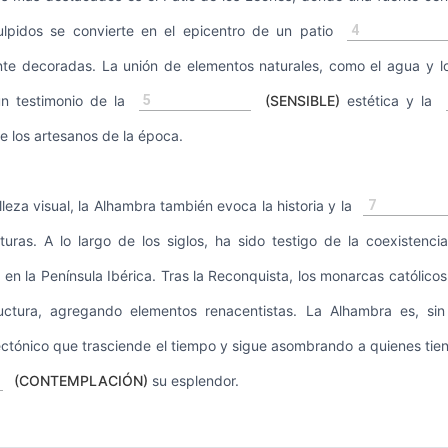
4
lpidos se convierte en el epicentro de un patio
te decoradas. La unión de elementos naturales, como el agua y los
5
un testimonio de la
(SENSIBLE)
estética y la
e los artesanos de la época.
7
eza visual, la Alhambra también evoca la historia y la
lturas. A lo largo de los siglos, ha sido testigo de la coexistenc
os en la Península Ibérica. Tras la Reconquista, los monarcas católico
uctura, agregando elementos renacentistas. La Alhambra es, si
tectónico que trasciende el tiempo y sigue asombrando a quienes tiene
(CONTEMPLACIÓN)
su esplendor.