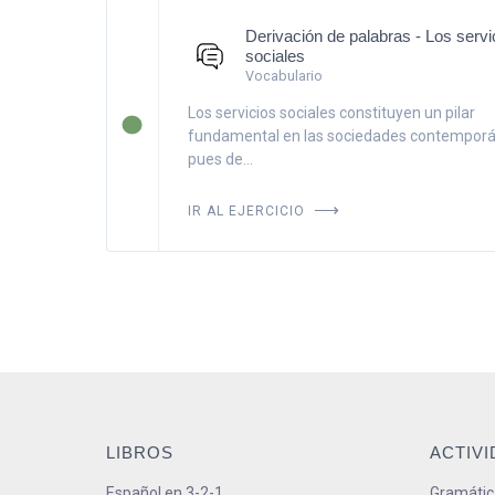
Derivación de palabras - Los servi
sociales
Vocabulario
Los servicios sociales constituyen un pilar
fundamental en las sociedades contemporá
pues de...
IR AL EJERCICIO
LIBROS
ACTIV
Español en 3-2-1
Gramátic