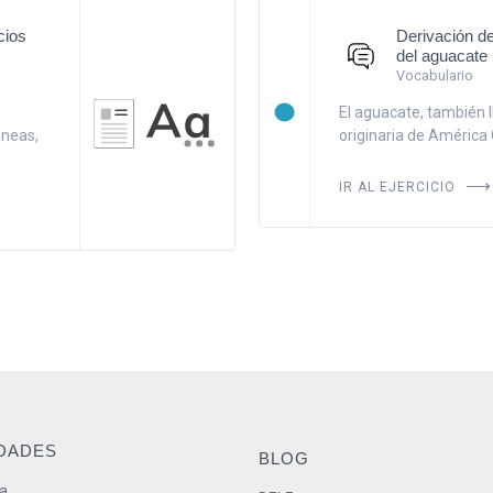
cios
Derivación de
del aguacate
Vocabulario
El aguacate, también l
neas,
originaria de América C
IR AL EJERCICIO
IDADES
BLOG
a