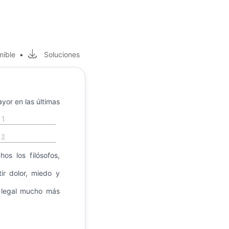
mible
•
Soluciones
yor en las últimas
1
2
os los filósofos,
ir dolor, miedo y
 legal mucho más