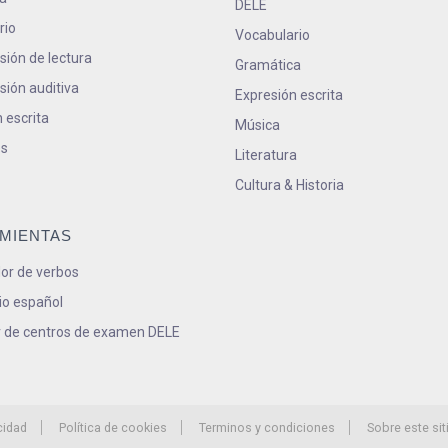
DELE
rio
Vocabulario
ión de lectura
Gramática
ión auditiva
Expresión escrita
 escrita
Música
s
Literatura
Cultura & Historia
MIENTAS
or de verbos
io español
 de centros de examen DELE
cidad
Política de cookies
Terminos y condiciones
Sobre este sit