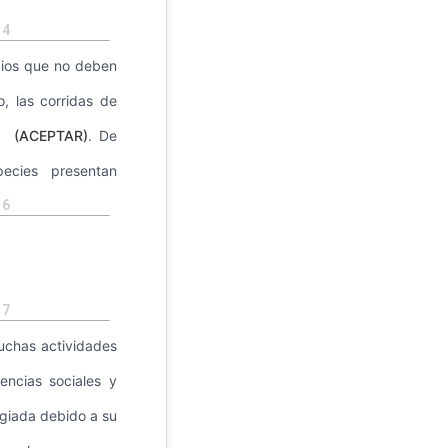
4
pios que no deben
, las corridas de
(ACEPTAR)
. De
ecies presentan
6
7
uchas actividades
encias sociales y
egiada debido a su