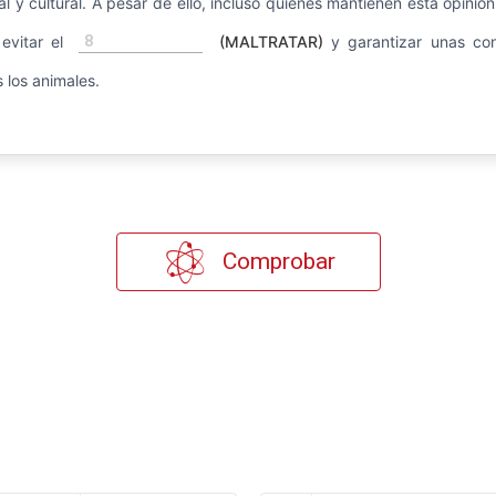
l y cultural. A pesar de ello, incluso quienes mantienen esta opinió
8
evitar el
(MALTRATAR)
y garantizar unas con
 los animales.
Comprobar