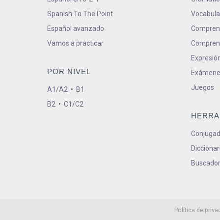
Spanish To The Point
Vocabula
Español avanzado
Comprens
Vamos a practicar
Comprens
Expresión
POR NIVEL
Exámene
Juegos
A1/A2
•
B1
B2
•
C1/C2
HERRA
Conjugad
Diccionar
Buscador
Política de priva