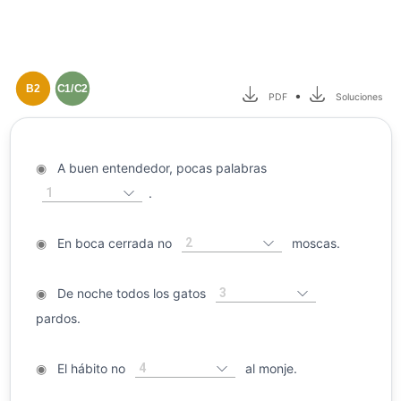
B2
C1/C2
•
PDF
Soluciones
◉
A buen entendedor, pocas palabras
1
.
2
◉
En boca cerrada no
moscas.
3
◉
De noche todos los gatos
pardos.
4
◉
El hábito no
al monje.