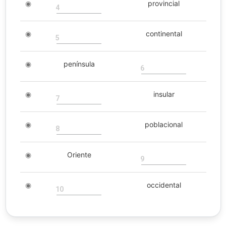
◉
provincial
4
◉
continental
5
◉
península
6
◉
insular
7
◉
poblacional
8
◉
Oriente
9
◉
occidental
10