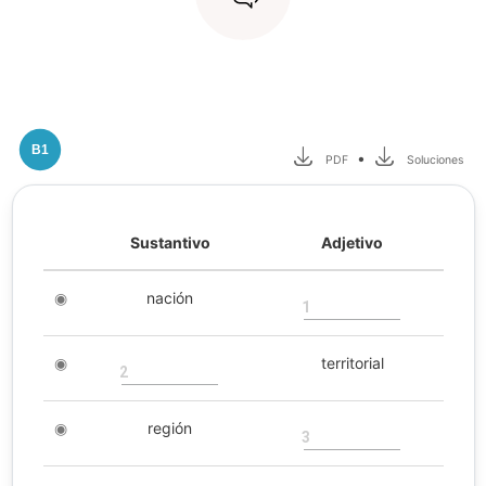
B1
•
PDF
Soluciones
Sustantivo
Adjetivo
◉
nación
1
◉
territorial
2
◉
región
3