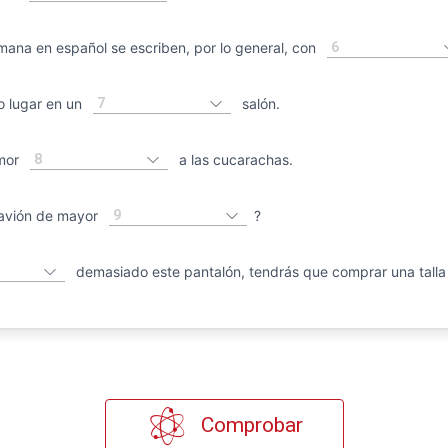
6
ana en español se escriben, por lo general, con
7
 lugar en un
salón.
8
emor
a las cucarachas.
9
avión de mayor
?
demasiado este pantalón, tendrás que comprar una talla
Comprobar