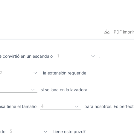
PDF
impri
1
e convirtió en un escándalo
.
2
la extensión requerida.
si se lava en la lavadora.
4
a tiene el tamaño
para nosotros. Es perfect
5
 de
tiene este pozo?