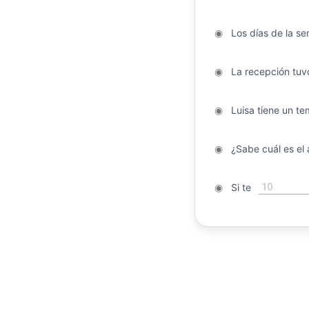
◉
Los días de la sem
◉
La recepción tuvo
◉
Luisa tiene un t
◉
¿Sabe cuál es el 
10
◉
Si te