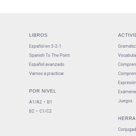
LIBROS
ACTIV
Español en 3-2-1
Gramátic
Spanish To The Point
Vocabula
Español avanzado
Comprens
Vamos a practicar
Comprens
Expresión
POR NIVEL
Exámene
Juegos
A1/A2
•
B1
B2
•
C1/C2
HERRA
Conjugad