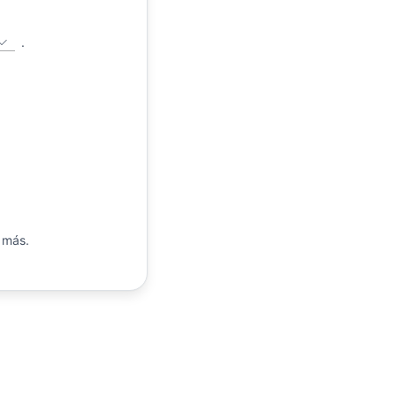
.
 más.