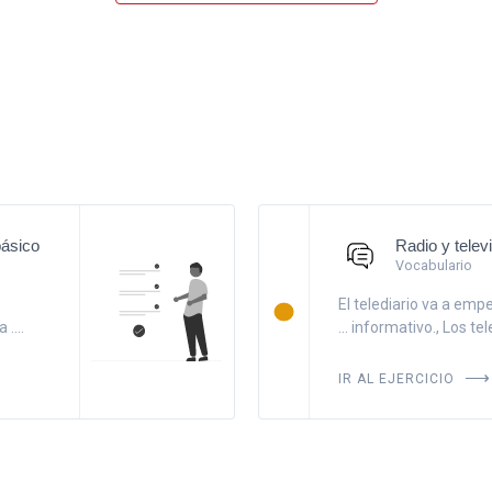
básico
Radio y telev
Vocabulario
El telediario va a em
....
... informativo., Los t
IR AL EJERCICIO