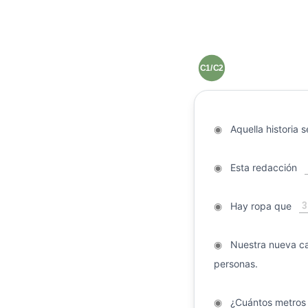
C1/C2
◉
Aquella historia s
◉
Esta redacción
3
◉
Hay ropa que
◉
Nuestra nueva cas
personas.
◉
¿Cuántos metros