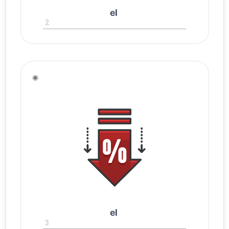
el
2
◉
el
3