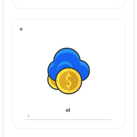
◉
el
4