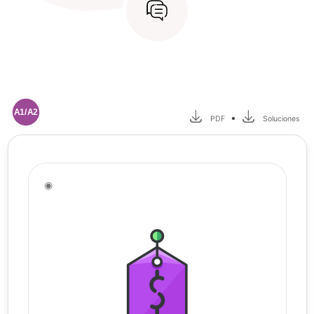
A1/A2
•
PDF
Soluciones
◉