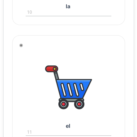
la
10
◉
el
11