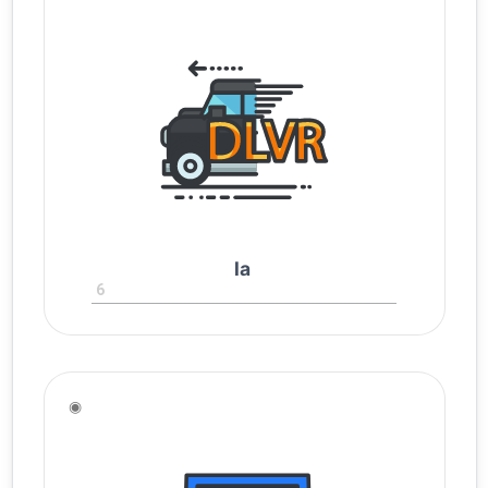
la
6
◉