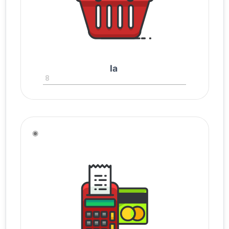
la
8
◉