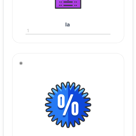
la
1
◉