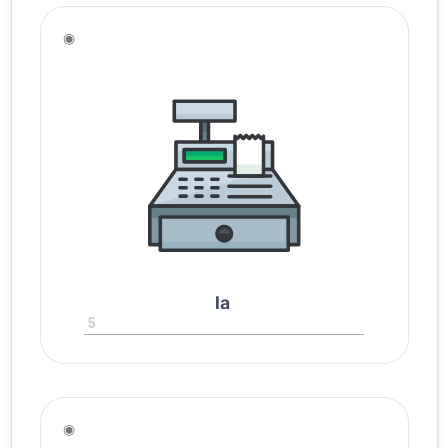
◉
la
5
◉