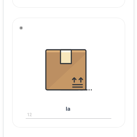
◉
la
12