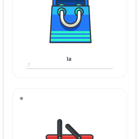
la
7
◉