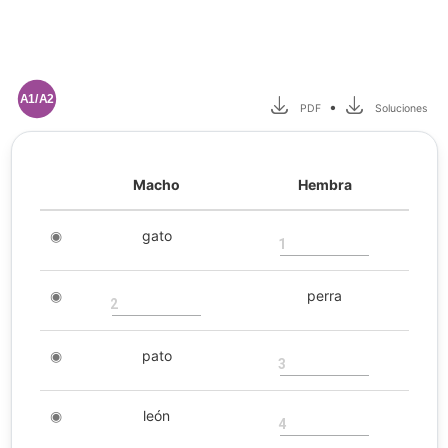
A1/A2
•
PDF
Soluciones
Macho
Hembra
◉
gato
1
◉
perra
2
◉
pato
3
◉
león
4