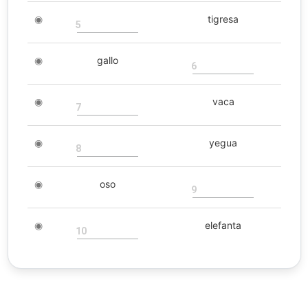
◉
tigresa
5
◉
gallo
6
◉
vaca
7
◉
yegua
8
◉
oso
9
◉
elefanta
10