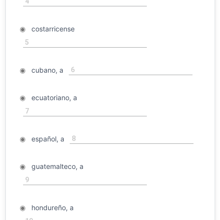
4
◉
costarricense
5
6
◉
cubano, a
◉
ecuatoriano, a
7
8
◉
español, a
◉
guatemalteco, a
9
◉
hondureño, a