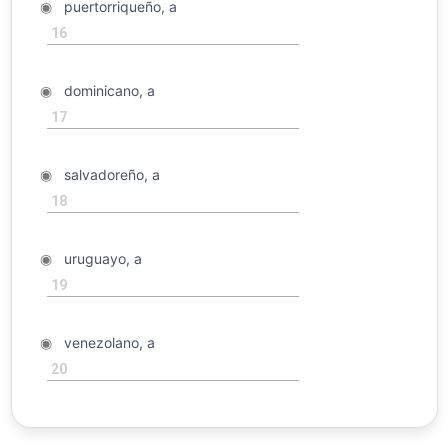
◉
puertorriqueño, a
16
◉
dominicano, a
17
◉
salvadoreño, a
18
◉
uruguayo, a
19
◉
venezolano, a
20