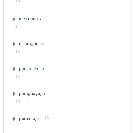
10
◉
mexicano, a
11
◉
nicaragüense
12
◉
panameño, a
13
◉
paraguayo, a
14
15
◉
peruano, a