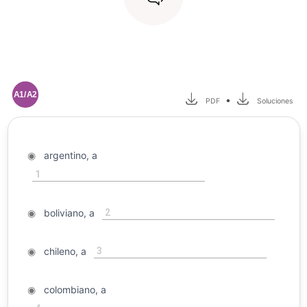
A1/A2
•
PDF
Soluciones
◉
argentino, a
1
2
◉
boliviano, a
3
◉
chileno, a
◉
colombiano, a